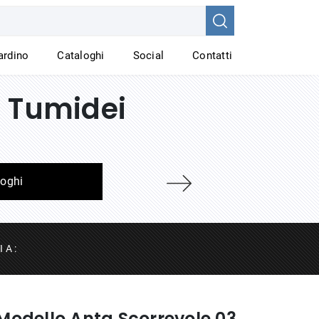
iardino
Cataloghi
Social
Contatti
i Tumidei
loghi
I A :
Modello Anta Scorrevole 03