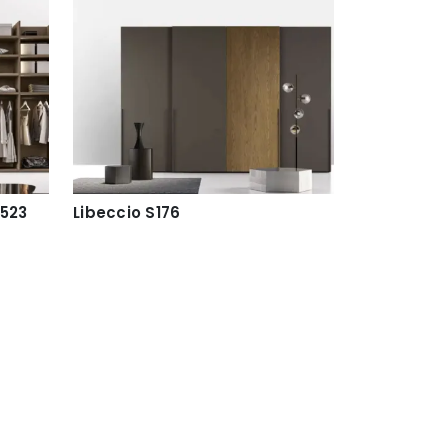
523
Libeccio S176