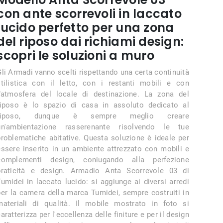
con ante scorrevoli in laccato
lucido perfetto per una zona
del riposo dai richiami design:
scopri le soluzioni a muro
Gli Armadi vanno scelti rispettando una certa continuità
stilistica con il letto, con i restanti mobili e con
l’atmosfera del locale di destinazione. La zona del
riposo è lo spazio di casa in assoluto dedicato al
riposo, dunque è sempre meglio creare
un'ambientazione rasserenante risolvendo le tue
problematiche abitative. Questa soluzione è ideale per
essere inserito in un ambiente attrezzato con mobili e
complementi design, coniugando alla perfezione
praticità e design. Armadio Anta Scorrevole 03 di
Tumidei in laccato lucido: si aggiunge ai diversi arredi
per la camera della marca Tumidei, sempre costruiti in
materiali di qualità. Il mobile mostrato in foto si
aratterizza per l'eccellenza delle finiture e per il design