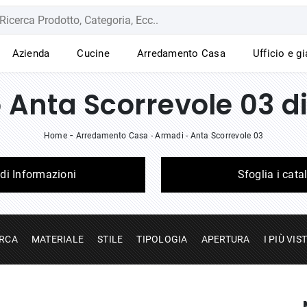
Azienda
Cucine
Arredamento Casa
Ufficio e g
Anta Scorrevole 03 d
-
Home
Arredamento Casa
-
Armadi
-
Anta Scorrevole 03
edi Informazioni
Sfoglia i cata
RCA
MATERIALE
STILE
TIPOLOGIA
APERTURA
I PIÙ VIST