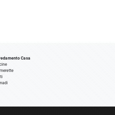
redamento Casa
cine
merette
ti
madi