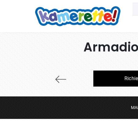
Armadio 
Richi
MA