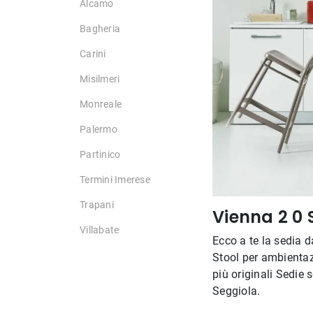
Alcamo
Bagheria
Carini
Misilmeri
Monreale
Palermo
Partinico
Termini Imerese
Trapani
Vienna 2 0 
Villabate
Ecco a te la sedia 
Stool per ambientazi
più originali Sedie s
Seggiola.