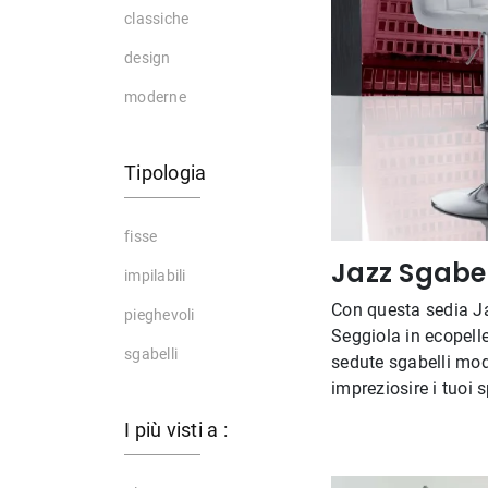
classiche
design
moderne
Tipologia
fisse
Jazz Sgabe
impilabili
Con questa sedia J
pieghevoli
Seggiola in ecopelle
sgabelli
sedute sgabelli mod
impreziosire i tuoi s
I più visti a :