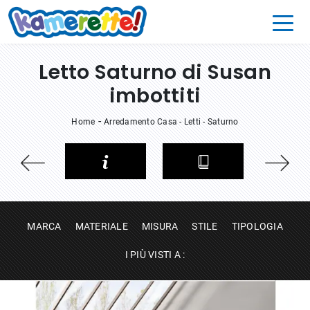
Letto Saturno di Susan
imbottiti
-
Home
Arredamento Casa
-
Letti
-
Saturno
MARCA
MATERIALE
MISURA
STILE
TIPOLOGIA
I PIÙ VISTI A :