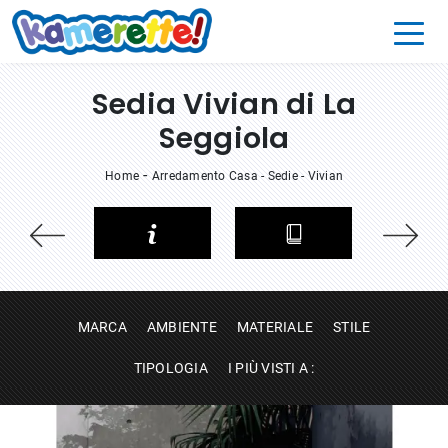
Sedia Vivian di La
Seggiola
-
Home
Arredamento Casa
-
Sedie
-
Vivian
MARCA
AMBIENTE
MATERIALE
STILE
TIPOLOGIA
I PIÙ VISTI A :