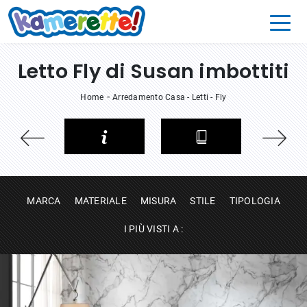
Letto Fly di Susan imbottiti
-
Home
Arredamento Casa
-
Letti
-
Fly
MARCA
MATERIALE
MISURA
STILE
TIPOLOGIA
I PIÙ VISTI A :